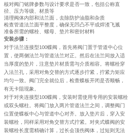
核对阀门铭牌参数与设计要求是否一致，包括公称直
径、压力等级、材质等
清理阀体内部和法兰面，去除防护油脂和杂质
检查管道法兰面平整度，确保无凹凸不平或焊渣飞溅
准备所需的螺栓、螺母、垫片和密封材料
安装步骤：
对于法兰连接型100蝶阀，首先将阀门置于管道中心位
置，使两侧法兰与管道法兰对正。然后在法兰间放入适
当厚度的垫片，注意垫片材质需与介质相容。将螺栓穿
入法兰孔，采用对角交替的方式逐步拧紧，拧紧力矩应
均匀一致。阀门完全就位后，检查蝶板开闭是否顺畅，
有无卡阻现象。
对于对夹连接型100蝶阀，安装时需使用专用的安装螺栓
或双头螺柱。将阀门放入两片管道法兰之间，调整阀门
位置使蝶板中心与管道中心对齐。放入垫片后，穿入安
装螺栓，同样采用对角交替方式拧紧。对夹式蝶阀的安
装螺栓长度需精确计算，过长会顶伤阀体，过短则无法