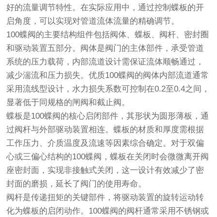
好的流量调节特性。在实际应用中，通过控制蝶板的开
启角度，可以实现对管道流体流量的精确调节。
100蝶阀的主要结构组件包括阀体、蝶板、阀杆、密封圈
和驱动装置五部分。阀体是阀门的主体部件，承受管道
系统的压力载荷，内部流道设计需保证流体顺畅通过，
减少湍流和压力损失。优质100蝶阀的阀体内部流道通常
采用流线型设计，水力损失系数可控制在0.2至0.4之间，
显著低于同规格的闸阀和截止阀。
蝶板是100蝶阀的核心启闭部件，其形状为圆形薄板，通
过阀杆与外部驱动装置相连。蝶板的材质和厚度需根据
工作压力、介质温度及流速等因素综合确定。对于双偏
心或三偏心结构的100蝶阀，蝶板在关闭时会微微离开阀
座密封面，实现非接触式关闭，这一设计有效减少了密
封面的磨损，延长了阀门的使用寿命。
阀杆是传递扭矩的关键部件，将驱动装置的旋转运动转
化为蝶板的启闭动作。100蝶阀的阀杆通常采用不锈钢或