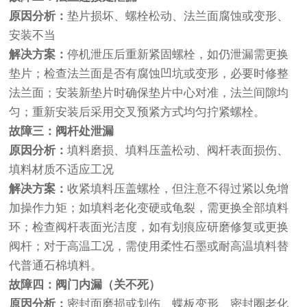
原因分析：
垫片损坏、螺栓松动、法兰面腐蚀或变形、
安装不当
解决方案：
停机泄压后重新紧固螺栓，如仍泄漏需更换
垫片；检查法兰面是否有腐蚀凹坑或变形，必要时修整
法兰面；安装新垫片时确保垫片中心对准，法兰间隙均
匀；重新安装后采用交叉预紧方式均匀拧紧螺栓。
故障三：阀杆处泄漏
原因分析：
填料磨损、填料压盖松动、阀杆表面损伤、
填料材质不适应工况
解决方案：
收紧填料压盖螺栓，但注意不得过紧以免增
加操作力矩；如填料老化变硬或龟裂，需更换全部填料
环；检查阀杆表面光洁度，如有划痕应研磨修复或更换
阀杆；对于高温工况，需使用柔性石墨或耐高温填料替
代普通石棉填料。
故障四：阀门内漏（关不死）
原因分析：
密封面磨损或划伤、蝶板变形、密封圈老化