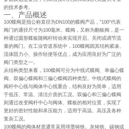
的技术参考。
一、产品概述
100蝶阀是指公称直径为DN100的蝶阀产品，"100"代表
阀门的通径尺寸为100毫米。蝶阀，又称为翻板阀，是一
种通过圆形蝶板随阀杆转动来实现开启、关闭或调节流
量的阀门。在工业管道系统中，100蝶阀因其结构紧凑、
流体阻力小、操作轻便等优点，成为应用良好为广泛的
阀门类型之一。
从结构类型来看，100蝶阀可分为中线式蝶阀、单偏心蝶
阀、双偏心蝶阀和三偏心蝶阀四种类型。中线式蝶阀的
阀杆中心线与阀体中心线重合，结构良好为简单，适用
于低压、常温、清洁介质的工况。双偏心和三偏心蝶阀
则通过改变阀杆中心与阀体、蝶板的相对位置，实现了
更好的密封性能和承压能力，适用于高温、高压及各种
复杂工况。
100蝶阀的阀体材质通常采用球墨铸铁、灰铸铁、碳钢或