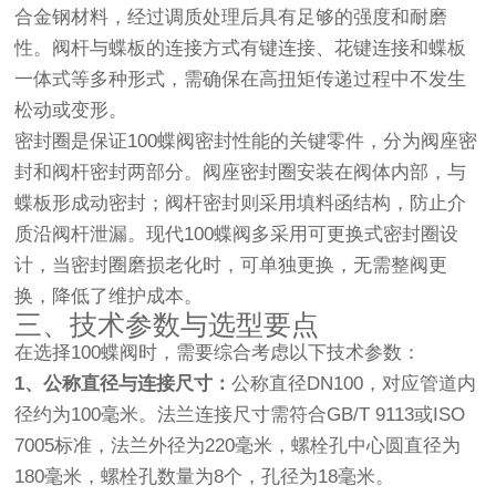
合金钢材料，经过调质处理后具有足够的强度和耐磨
性。阀杆与蝶板的连接方式有键连接、花键连接和蝶板
一体式等多种形式，需确保在高扭矩传递过程中不发生
松动或变形。
密封圈是保证100蝶阀密封性能的关键零件，分为阀座密
封和阀杆密封两部分。阀座密封圈安装在阀体内部，与
蝶板形成动密封；阀杆密封则采用填料函结构，防止介
质沿阀杆泄漏。现代100蝶阀多采用可更换式密封圈设
计，当密封圈磨损老化时，可单独更换，无需整阀更
换，降低了维护成本。
三、技术参数与选型要点
在选择100蝶阀时，需要综合考虑以下技术参数：
1、公称直径与连接尺寸：
公称直径DN100，对应管道内
径约为100毫米。法兰连接尺寸需符合GB/T 9113或ISO
7005标准，法兰外径为220毫米，螺栓孔中心圆直径为
180毫米，螺栓孔数量为8个，孔径为18毫米。