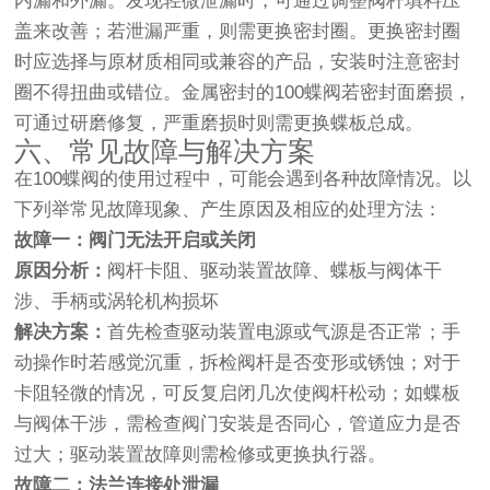
内漏和外漏。发现轻微泄漏时，可通过调整阀杆填料压
盖来改善；若泄漏严重，则需更换密封圈。更换密封圈
时应选择与原材质相同或兼容的产品，安装时注意密封
圈不得扭曲或错位。金属密封的100蝶阀若密封面磨损，
可通过研磨修复，严重磨损时则需更换蝶板总成。
六、常见故障与解决方案
在100蝶阀的使用过程中，可能会遇到各种故障情况。以
下列举常见故障现象、产生原因及相应的处理方法：
故障一：阀门无法开启或关闭
原因分析：
阀杆卡阻、驱动装置故障、蝶板与阀体干
涉、手柄或涡轮机构损坏
解决方案：
首先检查驱动装置电源或气源是否正常；手
动操作时若感觉沉重，拆检阀杆是否变形或锈蚀；对于
卡阻轻微的情况，可反复启闭几次使阀杆松动；如蝶板
与阀体干涉，需检查阀门安装是否同心，管道应力是否
过大；驱动装置故障则需检修或更换执行器。
故障二：法兰连接处泄漏