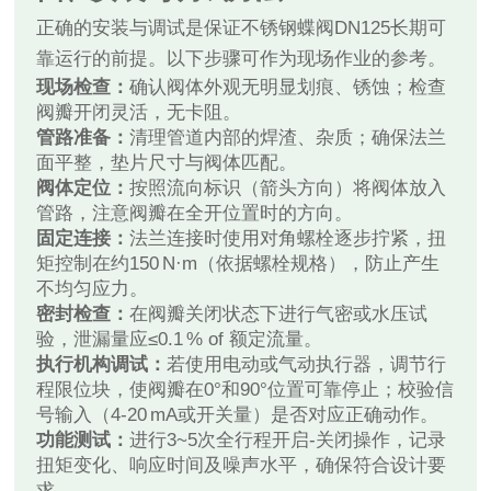
正确的安装与调试是保证不锈钢蝶阀DN125长期可
靠运行的前提。以下步骤可作为现场作业的参考。
现场检查：
确认阀体外观无明显划痕、锈蚀；检查
阀瓣开闭灵活，无卡阻。
管路准备：
清理管道内部的焊渣、杂质；确保法兰
面平整，垫片尺寸与阀体匹配。
阀体定位：
按照流向标识（箭头方向）将阀体放入
管路，注意阀瓣在全开位置时的方向。
固定连接：
法兰连接时使用对角螺栓逐步拧紧，扭
矩控制在约150 N·m（依据螺栓规格），防止产生
不均匀应力。
密封检查：
在阀瓣关闭状态下进行气密或水压试
验，泄漏量应≤0.1 % of 额定流量。
执行机构调试：
若使用电动或气动执行器，调节行
程限位块，使阀瓣在0°和90°位置可靠停止；校验信
号输入（4‑20 mA或开关量）是否对应正确动作。
功能测试：
进行3~5次全行程开启-关闭操作，记录
扭矩变化、响应时间及噪声水平，确保符合设计要
求。