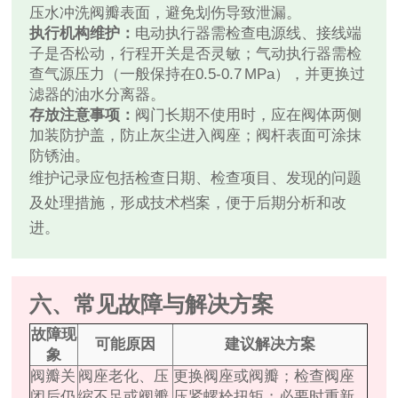
压水冲洗阀瓣表面，避免划伤导致泄漏。
执行机构维护：
电动执行器需检查电源线、接线端
子是否松动，行程开关是否灵敏；气动执行器需检
查气源压力（一般保持在0.5‑0.7 MPa），并更换过
滤器的油水分离器。
存放注意事项：
阀门长期不使用时，应在阀体两侧
加装防护盖，防止灰尘进入阀座；阀杆表面可涂抹
防锈油。
维护记录应包括检查日期、检查项目、发现的问题
及处理措施，形成技术档案，便于后期分析和改
进。
六、常见故障与解决方案
故障现
可能原因
建议解决方案
象
阀瓣关
阀座老化、压
更换阀座或阀瓣；检查阀座
闭后仍
缩不足或阀瓣
压紧螺栓扭矩；必要时重新