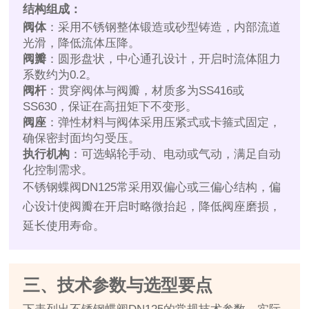
结构组成：
阀体
：采用不锈钢整体锻造或砂型铸造，内部流道
光滑，降低流体压降。
阀瓣
：圆形盘状，中心通孔设计，开启时流体阻力
系数约为0.2。
阀杆
：贯穿阀体与阀瓣，材质多为SS416或
SS630，保证在高扭矩下不变形。
阀座
：弹性材料与阀体采用压紧式或卡箍式固定，
确保密封面均匀受压。
执行机构
：可选蜗轮手动、电动或气动，满足自动
化控制需求。
不锈钢蝶阀DN125常采用双偏心或三偏心结构，偏
心设计使阀瓣在开启时略微抬起，降低阀座磨损，
延长使用寿命。
三、技术参数与选型要点