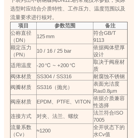
下表列出不锈钢蝶阀DN125的常规技术参数，实际
选型时应结合介质特性、工作压力、温度范围以及
流量要求进行核对。
项目
参数范围
备注
公称直径
符合GB/T
125 mm
（DN）
9113
额定压力
依据阀体壁厚
10 / 16 / 25 bar
（PN）
设计
取决于阀座材
适用温度
-20 ℃ ~ +200 ℃
质
阀体材质
SS304 / SS316
耐腐蚀不锈钢
表面光洁度
阀瓣材质
SS316（抛光）
Ra≤0.8µm
依据介质兼容
阀座材质
EPDM、PTFE、VITON
性选择
法兰符合ISO
连接方式
对夹、法兰、螺纹
7005
流量系数
全开状态下的
≈1200
（Cv）
水Cv值