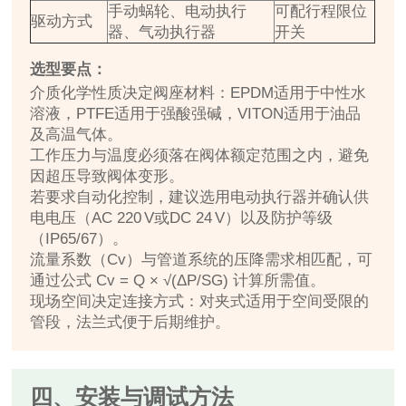
手动蜗轮、电动执行
可配行程限位
驱动方式
器、气动执行器
开关
选型要点：
介质化学性质决定阀座材料：EPDM适用于中性水
溶液，PTFE适用于强酸强碱，VITON适用于油品
及高温气体。
工作压力与温度必须落在阀体额定范围之内，避免
因超压导致阀体变形。
若要求自动化控制，建议选用电动执行器并确认供
电电压（AC 220 V或DC 24 V）以及防护等级
（IP65/67）。
流量系数（Cv）与管道系统的压降需求相匹配，可
通过公式
Cv = Q × √(ΔP/SG)
计算所需值。
现场空间决定连接方式：对夹式适用于空间受限的
管段，法兰式便于后期维护。
四、安装与调试方法