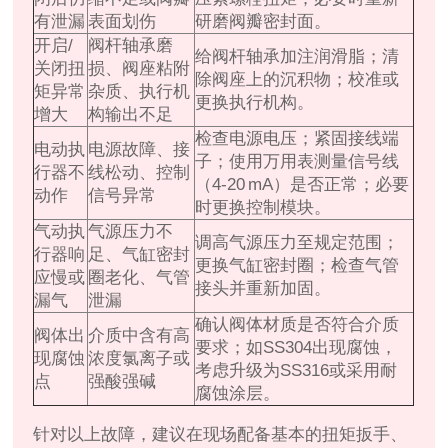
有泄漏
表面划伤
研磨阀瓣密封面。
开启/
阀杆轴承磨
给阀杆轴承加注润滑脂；清
关闭扭
损、阀座粘附
除阀座上的沉积物；校准或
矩异常
杂质、执行机
更换执行机构。
增大
构输出不足
检查电源电压；紧固接线端
电动执
电源故障、接
子；使用万用表测量信号线
行器不
线松动、控制
（4‑20 mA）是否正常；必要
动作
信号异常
时更换控制模块。
气动执
气源压力不
调高气源压力至规定范围；
行器响
足、气缸密封
更换气缸密封圈；检查气管
应慢或
圈老化、气管
接头并重新加固。
漏气
泄漏
确认阀体材质是否符合介质
阀体出
介质中含有高
要求；如SS304出现腐蚀，
现腐蚀
浓度氯离子或
考虑升级为SS316或采用耐
点
强酸强碱
腐蚀涂层。
针对以上故障，建议在现场配备基本的扭矩扳手、