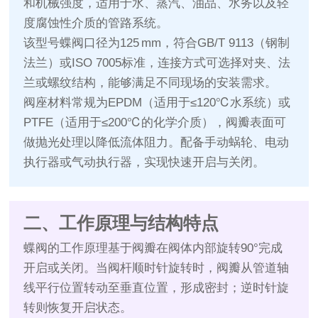
和机械强度，适用于水、蒸汽、油品、水务以及轻
度腐蚀性介质的管路系统。
该型号蝶阀口径为125 mm，符合GB/T 9113（钢制
法兰）或ISO 7005标准，连接方式可选择对夹、法
兰或螺纹结构，能够满足不同现场的安装需求。
阀座材料常规为EPDM（适用于≤120℃水系统）或
PTFE（适用于≤200℃的化学介质），阀瓣表面可
做抛光处理以降低流体阻力。配备手动蜗轮、电动
执行器或气动执行器，实现快速开启与关闭。
二、工作原理与结构特点
蝶阀的工作原理基于阀瓣在阀体内部旋转90°完成
开启或关闭。当阀杆顺时针旋转时，阀瓣从管道轴
线平行位置转动至垂直位置，形成密封；逆时针旋
转则恢复开启状态。