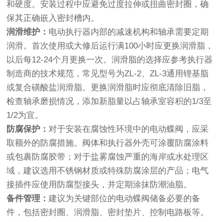
和硬度。安装过程中应避免过度拉伸或扭曲密封圈，确
保其正确嵌入密封槽内。
润滑维护：
电动执行器内部的减速机构和轴承需要定期
润滑。首次使用或大修后运行满100小时应更换润滑脂，
以后每12-24个月更换一次。润滑脂的选择应参考执行器
制造商的技术规范，常见型号为ZL-2、ZL-3通用锂基脂
或复合磺酸盐润滑脂。更换润滑脂时应彻底清除旧脂，
检查轴承磨损情况，添加新脂量以占轴承室容积的1/3至
1/2为宜。
防腐保护：
对于安装在腐蚀性环境中的电动蝶阀，应采
取额外的防腐措施。阀体和执行器外壳可涂覆防腐涂料
或包裹防腐胶带；对于盐雾腐蚀严重的海岸或水处理区
域，建议选用不锈钢材质或特殊防腐涂层的产品；电气
接插件应使用防腐型接头，并定期涂抹防潮油脂。
备件管理：
建议为关键部位的电动蝶阀储备必要的备
件，包括密封圈、润滑脂、密封垫片、控制电路板等。