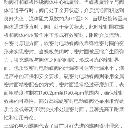
动阀杆和蝶板围绕阀体中心线旋转。当蝶板旋转至与阀
体通道平行时，阀门处于全开状态，介质流通面积达到
良好大值，流体阻力系数约为0.2至0.3；当蝶板旋转至与
阀体通道垂直时，阀门处于全关状态，此时密封圈在蝶
板和阀体的压紧作用下形成有效密封，阻断介质流动。
在密封原理方面，软密封电动蝶阀依靠弹性密封圈的变
形来实现密封。当蝶板关闭时，密封圈被压缩产生回弹
力，填充蝶板与阀体之间的间隙，形成可靠的密封界
面。优质软密封电动蝶阀的泄漏率可达零泄漏水平，满
足严格的环保和安全要求。硬密封电动蝶阀则采用金属
密封面精密配合的方式，密封面通常经过研磨加工，表
面粗糙度控制在Ra0.2μm至Ra0.4μm范围内，确保密封
效果的可靠性。部分高端硬密封电动蝶阀还采用堆焊硬
质合金或等离子喷涂技术处理密封面，显著提高了耐磨
性和使用寿命。
三偏心电动蝶阀代表了目前良好先进的蝶阀设计理念，