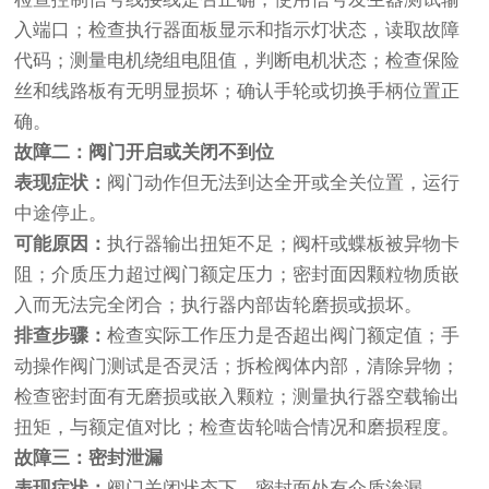
入端口；检查执行器面板显示和指示灯状态，读取故障
代码；测量电机绕组电阻值，判断电机状态；检查保险
丝和线路板有无明显损坏；确认手轮或切换手柄位置正
确。
故障二：阀门开启或关闭不到位
表现症状：
阀门动作但无法到达全开或全关位置，运行
中途停止。
可能原因：
执行器输出扭矩不足；阀杆或蝶板被异物卡
阻；介质压力超过阀门额定压力；密封面因颗粒物质嵌
入而无法完全闭合；执行器内部齿轮磨损或损坏。
排查步骤：
检查实际工作压力是否超出阀门额定值；手
动操作阀门测试是否灵活；拆检阀体内部，清除异物；
检查密封面有无磨损或嵌入颗粒；测量执行器空载输出
扭矩，与额定值对比；检查齿轮啮合情况和磨损程度。
故障三：密封泄漏
表现症状：
阀门关闭状态下，密封面处有介质渗漏。