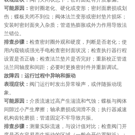
可能原因：
密封圈老化、硬化或变形；密封面磨损或划
伤；蝶板关闭不到位；阀体法兰变形或密封垫片损坏；
安装时密封面夹入杂质；管道热膨胀或外力作用导致法
兰错位。
排查步骤：
检查密封圈外观和硬度，判断是否老化；使
用内窥镜或强光手电检查密封面状况；检查执行器行程
设置是否正确；检查法兰垫片是否完好；重新校正管道
法兰同轴度和间距；必要时更换密封件并重新调试。
故障四：运行过程中异响和振动
表现症状：
阀门运行时发出异常噪声，或伴随振动现
象。
可能原因：
介质流速过高产生湍流和气蚀；蝶板与阀体
间隙过小产生摩擦；轴承磨损或润滑不良；执行器减速
机构齿轮磨损；管道固定不牢导致共振。
排查步骤：
测量实际流速，与设计值对比；检查阀门开
度是否在容易产生振动的区域（一般全开位置附近）；