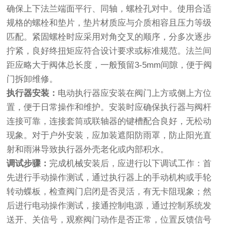
确保上下法兰端面平行、同轴，螺栓孔对中。使用合适
规格的螺栓和垫片，垫片材质应与介质相容且压力等级
匹配。紧固螺栓时应采用对角交叉的顺序，分多次逐步
拧紧，良好终扭矩应符合设计要求或标准规范。法兰间
距应略大于阀体总长度，一般预留3-5mm间隙，便于阀
门拆卸维修。
执行器安装：
电动执行器应安装在阀门上方或侧上方位
置，便于日常操作和维护。安装时应确保执行器与阀杆
连接可靠，连接套筒或联轴器的键槽配合良好，无松动
现象。对于户外安装，应加装遮阳防雨罩，防止阳光直
射和雨淋导致执行器外壳老化或内部积水。
调试步骤：
完成机械安装后，应进行以下调试工作：首
先进行手动操作测试，通过执行器上的手动机构或手轮
转动蝶板，检查阀门启闭是否灵活，有无卡阻现象；然
后进行电动操作测试，接通控制电源，通过控制系统发
送开、关信号，观察阀门动作是否正常，位置反馈信号