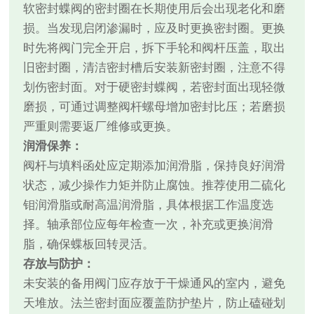
软密封蝶阀的密封圈在长期使用后会出现老化和磨
损。当发现启闭渗漏时，应及时更换密封圈。更换
时先将阀门完全开启，拆下手轮和阀杆压盖，取出
旧密封圈，清洁密封槽后安装新密封圈，注意不得
划伤密封面。对于硬密封蝶阀，若密封面出现轻微
磨损，可通过调整阀杆螺母增加密封比压；若磨损
严重则需要返厂维修或更换。
润滑保养：
阀杆与填料函处应定期添加润滑脂，保持良好润滑
状态，减少操作力矩并防止腐蚀。推荐使用二硫化
钼润滑脂或耐高温润滑脂，具体根据工作温度选
择。轴承部位应每年检查一次，补充或更换润滑
脂，确保蝶板回转灵活。
存放与防护：
未安装的备用阀门应存放于干燥通风的室内，避免
天堆放。法兰密封面应覆盖防护垫片，防止磕碰划