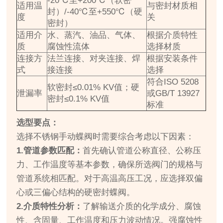
-20℃至+200℃（软密
适用温
与密封材质相
封）/-40℃至+550℃（硬
度
关
密封）
适用介
水、蒸汽、油品、气体、
根据介质特性
质
腐蚀性流体
选择材质
连接方
法兰连接、对夹连接、焊
根据安装条件
式
接连接
选择
符合ISO 5208
软密封≤0.01% KV值；硬
泄漏率
或GB/T 13927
密封≤0.1% KV值
标准
选型要点：
选择不锈钢手动蝶阀时需要综合考虑以下因素：
1.管道参数匹配：
首先确认管道公称直径、公称压
力、工作温度等基本参数，确保所选阀门的规格与
管道系统相匹配。对于高温高压工况，应选择双偏
心或三偏心结构的硬密封蝶阀。
2.介质特性分析：
了解输送介质的化学成分、腐蚀
性、含固量、工作温度和压力波动情况。强腐蚀性