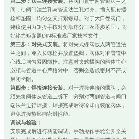
第二步：法兰连接安装。
将阀门置于两管道法兰之
间，使阀门法兰孔与管道法兰孔对齐。插入配套螺
栓和垫圈，均匀交叉拧紧螺母。对于大口徑阀门，
建议使用力矩扳手按对角顺序分三次逐步紧固，良
好终力矩参照DIN标准或厂家技术文件。
第三步：对夹式安装。
将对夹式蝶阀放入两管道法
兰之间，穿入长螺栓并放置垫圈，阀体对准管道中
心线后均匀紧固螺栓。注意对夹式蝶阀的阀体中心
必须与管道中心严格对中，否则会造成密封不严或
启闭卡阻。
第四步：焊接连接安装。
对于焊接连接的蝶阀，必
须先将阀体从管道上拆下，分别对两侧管道与阀门
端法兰进行焊接，焊接完成后待冷却再装配阀体，
避免焊接热影响密封性能。
调试与检验：
安装完成后进行功能调试。手动操作手轮全开全关