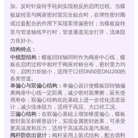
加。反时针旋转手轮则实现相反的启闭过程。当蝶
板旋转至与阀座密封面完全贴合时，在弹性密封圈
或过盈配合的作用下实现零泄漏密封；当蝶板旋转
至与管道轴线平行时，管道通道完全打开，流体阻
力良好小。
结构特点：
中线型结构：
蝶板回转轴同时作为阀座中心线，蝶
板在启闭过程中相对于阀座对称分布，密封受力均
匀，启闭力矩较小，适用于口径DN50至DN1200的
各类管道。
单偏心与双偏心结构：
单偏心设计使蝶板回转轴偏
离阀座中心线一定距离，减少密封面摩擦，延长使
用寿命；双偏心结构在此基础上进一步优化流道设
计，减少流体阻力，适用于高压、大口径工况。
三偏心结构：
在双偏心基础上增加锥度偏心，蝶板
密封面呈斜锥形设计，实现金属密封效果，可承受
更高温度和压力，适用于高温高压蒸汽系统。
阀杆防吹出设计：
阀杆采用上装式结构，配合填料