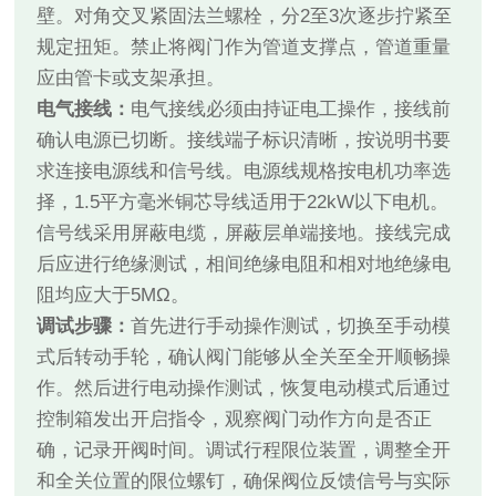
壁。对角交叉紧固法兰螺栓，分2至3次逐步拧紧至
规定扭矩。禁止将阀门作为管道支撑点，管道重量
应由管卡或支架承担。
电气接线：
电气接线必须由持证电工操作，接线前
确认电源已切断。接线端子标识清晰，按说明书要
求连接电源线和信号线。电源线规格按电机功率选
择，1.5平方毫米铜芯导线适用于22kW以下电机。
信号线采用屏蔽电缆，屏蔽层单端接地。接线完成
后应进行绝缘测试，相间绝缘电阻和相对地绝缘电
阻均应大于5MΩ。
调试步骤：
首先进行手动操作测试，切换至手动模
式后转动手轮，确认阀门能够从全关至全开顺畅操
作。然后进行电动操作测试，恢复电动模式后通过
控制箱发出开启指令，观察阀门动作方向是否正
确，记录开阀时间。调试行程限位装置，调整全开
和全关位置的限位螺钉，确保阀位反馈信号与实际