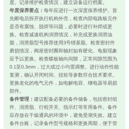
度。记录维护检查情况，建立设备运行档案。
年度保养要点：
每年应进行一次深度保养维护。首
先断电后拆开执行机构外壳，检查内部电路板元件
是否有腐蚀、脱焊等问题，必要时进行补焊或更
换。检查减速机构润滑情况，补充或更换润滑油
脂，润滑脂型号推荐使用3号锂基脂。检查密封件
磨损情况，阀座密封圈和轴封如有硬化、龟裂现象
应予以更换。检查蝶板轴向间隙，正常间隙范围为
0.1至0.3mm，过大或过小均需调整。进行动作性能
复测，确认开闭时间、扭矩等参数符合技术要求。
更换老化的电气元件，如电解电容、继电器等易损
部件。
备件管理：
建议配备必要的备件储备，包括密封组
件、润滑脂、行程开关、指示灯等常用备件。备件
应存放在干燥通风的环境中，避免受潮失效。建立
备件台账，记录备件型号规格和更换周期，便于管