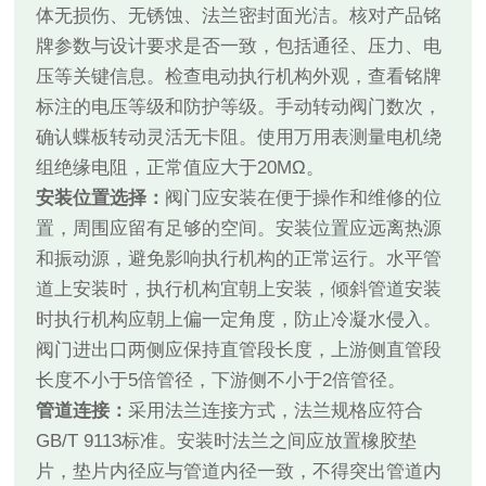
体无损伤、无锈蚀、法兰密封面光洁。核对产品铭
牌参数与设计要求是否一致，包括通径、压力、电
压等关键信息。检查电动执行机构外观，查看铭牌
标注的电压等级和防护等级。手动转动阀门数次，
确认蝶板转动灵活无卡阻。使用万用表测量电机绕
组绝缘电阻，正常值应大于20MΩ。
安装位置选择：
阀门应安装在便于操作和维修的位
置，周围应留有足够的空间。安装位置应远离热源
和振动源，避免影响执行机构的正常运行。水平管
道上安装时，执行机构宜朝上安装，倾斜管道安装
时执行机构应朝上偏一定角度，防止冷凝水侵入。
阀门进出口两侧应保持直管段长度，上游侧直管段
长度不小于5倍管径，下游侧不小于2倍管径。
管道连接：
采用法兰连接方式，法兰规格应符合
GB/T 9113标准。安装时法兰之间应放置橡胶垫
片，垫片内径应与管道内径一致，不得突出管道内