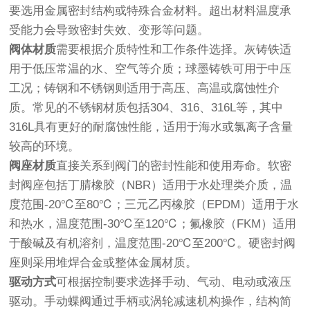
要选用金属密封结构或特殊合金材料。超出材料温度承
受能力会导致密封失效、变形等问题。
阀体材质
需要根据介质特性和工作条件选择。灰铸铁适
用于低压常温的水、空气等介质；球墨铸铁可用于中压
工况；铸钢和不锈钢则适用于高压、高温或腐蚀性介
质。常见的不锈钢材质包括304、316、316L等，其中
316L具有更好的耐腐蚀性能，适用于海水或氯离子含量
较高的环境。
阀座材质
直接关系到阀门的密封性能和使用寿命。软密
封阀座包括丁腈橡胶（NBR）适用于水处理类介质，温
度范围-20℃至80℃；三元乙丙橡胶（EPDM）适用于水
和热水，温度范围-30℃至120℃；氟橡胶（FKM）适用
于酸碱及有机溶剂，温度范围-20℃至200℃。硬密封阀
座则采用堆焊合金或整体金属材质。
驱动方式
可根据控制要求选择手动、气动、电动或液压
驱动。手动蝶阀通过手柄或涡轮减速机构操作，结构简