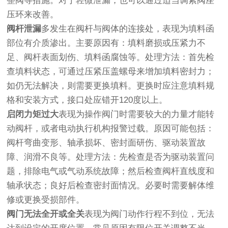
整阀等措施。对于轻微泄漏，也可以通过适当调紧阀座
压环来改善。
阀杆泄漏
多发生在阀杆与阀体的连接处，表现为填料函
部位有介质渗出。主要原因有：填料磨损或压紧力不
足、阀杆表面划伤、填料函腐蚀等。处理方法：首先检
查填料状态，可通过压紧压盖螺母来增加填料密封力；
如仍无法解决，则需要更换填料。更换时应注意填料规
格和安装方式，接口处应错开120度以上。
启闭力矩过大
表现为操作阀门时需要较大的力量才能转
动阀杆，或者电动执行机构报警过载。原因可能包括：
阀杆弯曲变形、轴承损坏、密封面研伤、驱动装置故
障、润滑不良等。处理方法：先检查是否为驱动装置问
题，排除电气或气动系统故障；然后检查阀杆直线度和
轴承状态；良好后检查密封面情况。必要时需要解体维
修或更换受损部件。
阀门无法全开或全关
表现为阀门动作行程不到位，无法