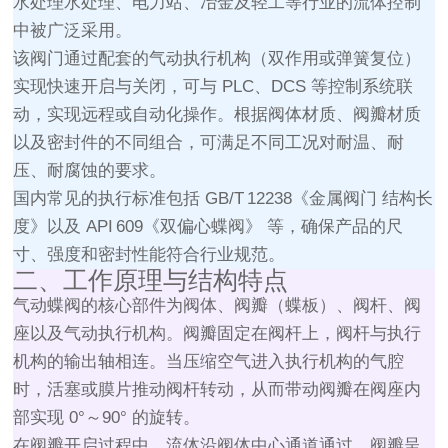
水处理水处理、电力站、冶金及轻工等行业的流体控制
中被广泛采用。
该阀门通过配套的气动执行机构（双作用或弹簧复位）
实现快速开启与关闭，可与 PLC、DCS 等控制系统联
动，实现远程或自动化操作。根据阀体材质、阀瓣材质
以及密封件的不同组合，可满足不同工况对耐温、耐
压、耐腐蚀的要求。
国内常见的执行标准包括 GB/T 12238《金属阀门 结构长
度》以及 API 609《双偏心蝶阀》 等，确保产品的尺
寸、强度和密封性能符合行业规范。
二、工作原理与结构特点
气动蝶阀的核心部件为阀体、阀瓣（蝶板）、阀杆、阀
座以及气动执行机构。阀瓣固定在阀杆上，阀杆与执行
机构的输出轴相连。当压缩空气进入执行机构的气腔
时，活塞或膜片推动阀杆转动，从而带动阀瓣在阀座内
部实现 0°～90° 的旋转。
在阀瓣开启过程中，流体沿阀体中心通道通过，阀瓣呈