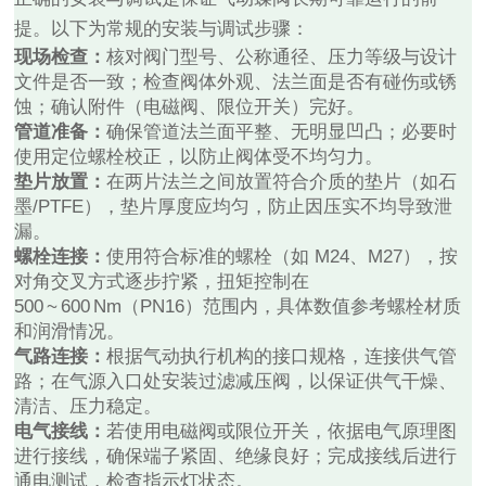
提。以下为常规的安装与调试步骤：
现场检查：
核对阀门型号、公称通径、压力等级与设计
文件是否一致；检查阀体外观、法兰面是否有碰伤或锈
蚀；确认附件（电磁阀、限位开关）完好。
管道准备：
确保管道法兰面平整、无明显凹凸；必要时
使用定位螺栓校正，以防止阀体受不均匀力。
垫片放置：
在两片法兰之间放置符合介质的垫片（如石
墨/PTFE），垫片厚度应均匀，防止因压实不均导致泄
漏。
螺栓连接：
使用符合标准的螺栓（如 M24、M27），按
对角交叉方式逐步拧紧，扭矩控制在
500 ~ 600 Nm（PN16）范围内，具体数值参考螺栓材质
和润滑情况。
气路连接：
根据气动执行机构的接口规格，连接供气管
路；在气源入口处安装过滤减压阀，以保证供气干燥、
清洁、压力稳定。
电气接线：
若使用电磁阀或限位开关，依据电气原理图
进行接线，确保端子紧固、绝缘良好；完成接线后进行
通电测试，检查指示灯状态。