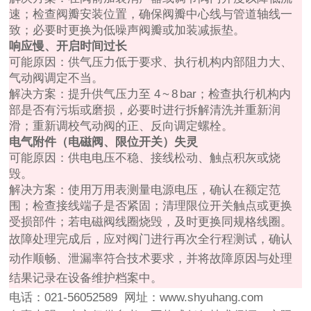
速；检查阀瓣安装位置，确保阀瓣中心线与管道轴线一
致；必要时更换为低噪声阀瓣或加装减振垫。
响应慢、开启时间过长
可能原因：供气压力低于要求、执行机构内部阻力大、
气动阀调定不当。
解决方案：提升供气压力至 4 ~ 8 bar；检查执行机构内
部是否有污垢或磨损，必要时进行拆解清洗并重新润
滑；重新调校气动阀的正、反向调定螺栓。
电气附件（电磁阀、限位开关）失灵
可能原因：供电电压不稳、接线松动、触点积灰或烧
毁。
解决方案：使用万用表测量电源电压，确认在额定范
围；检查接线端子是否紧固；清理限位开关触点或更换
受损部件；若电磁阀线圈烧毁，及时更换同规格线圈。
故障处理完成后，应对阀门进行再次全行程测试，确认
动作顺畅、泄漏率符合技术要求，并将故障原因与处理
结果记录在设备维护档案中。
电话：021-56052589 网址：
www.shyuhang.com