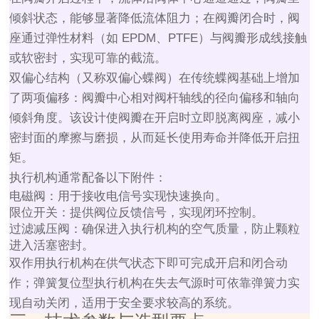
倾斜状态，能够显著降低流体阻力；在阀瓣闭合时，阀
座通过弹性材料（如 EPDM、PTFE）与阀瓣形成线接触
或软密封，实现可靠的截流。
双偏心结构（又称双偏心蝶阀）在传统蝶阀基础上增加
了两项偏移：阀瓣中心相对阀杆轴线的径向偏移和轴向
倾斜角度。该设计使阀瓣在开启时立即脱离阀座，减小
密封面的摩擦与磨损，从而延长使用寿命并降低开启扭
矩。
执行机构通常配备以下附件：
电磁阀：用于接收电信号实现快速换向。
限位开关：提供阀位反馈信号，实现闭环控制。
过滤减压阀：确保进入执行机构的空气质量，防止颗粒
进入活塞密封。
双作用执行机构在供气状态下即可完成开启和闭合动
作；弹簧复位型执行机构在失去气源时可依靠弹簧力实
现自动关闭，适用于安全要求较高的系统。