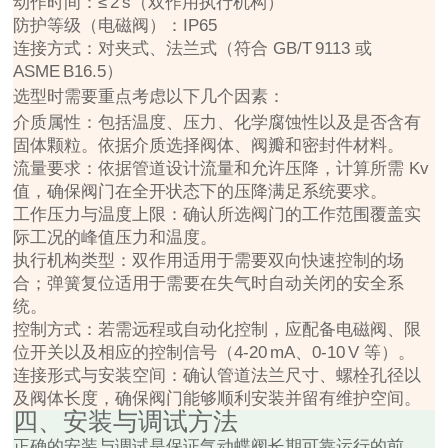
动作时间：≤ 2 s（双作用执行机构）
防护等级（电磁阀）：IP65
连接方式：对夹式、法兰式（符合 GB/T 9113 或
ASME B16.5）
选型时需要重点考虑以下几个因素：
介质属性：包括温度、压力、化学腐蚀性以及是否含有
固体颗粒。依据介质选择阀体、阀瓣和密封件材料。
流量要求：依据管道设计流量和允许压降，计算所需 Kv
值，确保阀门在全开状态下的压降满足系统要求。
工作压力与温度上限：确认所选阀门的工作范围覆盖实
际工况的峰值压力和温度。
执行机构类型：双作用适用于需要双向快速控制的场
合；弹簧复位适用于需要在失气时自动关闭的安全系
统。
控制方式：若需远程或自动化控制，应配备电磁阀、限
位开关以及相应的控制信号（4‑20 mA、0‑10 V 等）。
连接形式与安装空间：确认管道法兰尺寸、螺栓孔径以
及阀体长度，确保阀门能够顺利安装并留有维护空间。
四、安装与调试方法
正确的安装与调试是保证气动蝶阀长期可靠运行的前