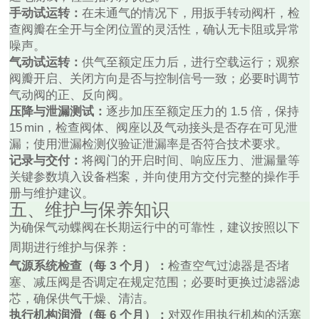
手动试运转：
在未通气的情况下，用扳手转动阀杆，检
查阀瓣在全开与全闭位置的灵活性，确认无卡阻或异常
噪声。
气动试运转：
供气至额定压力后，进行空载运行；观察
阀瓣开启、关闭方向是否与控制信号一致；必要时调节
气动阀的正、反向阀。
压降与泄漏测试：
逐步加压至额定压力的 1.5 倍，保持
15 min，检查阀体、阀座以及气动接头是否存在可见泄
漏；使用泄漏检测仪验证泄漏率是否符合技术要求。
记录与交付：
将阀门的开启时间、响应压力、泄漏量等
关键参数填入设备档案，并向使用方交付完整的操作手
册与维护建议。
五、维护与保养知识
为确保气动蝶阀在长期运行中的可靠性，建议按照以下
周期进行维护与保养：
气源系统检查（每 3 个月）：
检查空气过滤器是否堵
塞、减压阀是否调定在规定范围；必要时更换过滤器滤
芯，确保供气干燥、清洁。
执行机构润滑（每 6 个月）：
对双作用执行机构的活塞