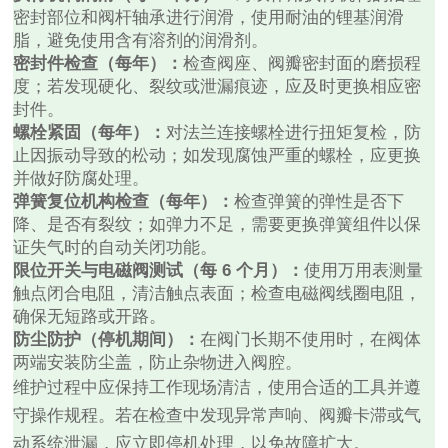
密封部位和阀杆轴承进行润滑，使用耐油的锂基润滑
脂，避免使用含有溶剂的润滑剂。
密封件检查（每年）：
检查阀座、阀瓣密封面的磨损程
度；若发现硬化、裂纹或泄漏痕迹，应及时更换相应密
封件。
螺栓紧固（每年）：
对法兰连接螺栓进行扭矩复检，防
止因振动导致的松动；如发现腐蚀严重的螺栓，应更换
并做好防腐处理。
弹簧复位机构检查（每年）：
检查弹簧的弹性是否下
降、是否有裂纹；如弹力不足，需要更换弹簧组件以保
证失气时的自动关闭功能。
限位开关与电磁阀测试（每 6 个月）：
使用万用表测量
触点闭合电阻，清洁触点表面；检查电磁阀线圈电阻，
确保无短路或开路。
防尘防护（停机期间）：
在阀门长期不使用时，在阀体
两端安装防尘盖，防止杂物进入阀腔。
维护过程中应保持工作现场清洁，使用合适的工具并遵
守操作规程。若在检查中发现异常声响、阀瓣卡滞或气
动系统泄漏，应立即停机处理，以免故障扩大。