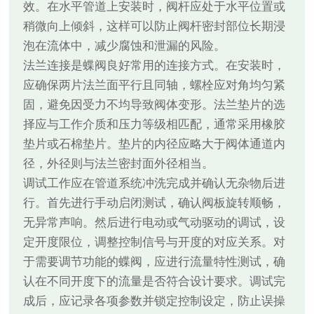
效。在水平管道上安装时，阀杆应处于水平位置或
稍微向上倾斜，这样可以防止阀杆密封部位长期浸
泡在流体中，减少腐蚀和泄漏的风险。
法兰连接是蝶阀良好常用的连接方式。在安装时，
应确保两片法兰面平行且同轴，螺栓应对角均匀紧
固，避免因受力不均导致阀体变形。法兰垫片的选
择应与工作介质和压力等级相匹配，通常采用橡胶
垫片或石棉垫片。垫片的内径应略大于阀体通道内
径，外径则与法兰密封面外径相当。
调试工作应在管道系统冲洗完成并确认无杂物后进
行。首先进行手动启闭测试，确认阀板旋转顺畅，
无异常声响。然后进行电动或气动驱动的调试，设
定开度限位，调整控制信号与开度的对应关系。对
于需要调节功能的蝶阀，应进行流量特性测试，确
认在不同开度下的流量是否符合设计要求。调试完
成后，应记录各项参数并锁定控制设定，防止误操