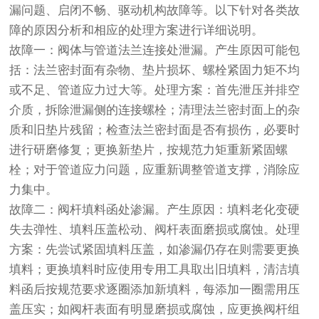
漏问题、启闭不畅、驱动机构故障等。以下针对各类故
障的原因分析和相应的处理方案进行详细说明。
故障一：阀体与管道法兰连接处泄漏。产生原因可能包
括：法兰密封面有杂物、垫片损坏、螺栓紧固力矩不均
或不足、管道应力过大等。处理方案：首先泄压并排空
介质，拆除泄漏侧的连接螺栓；清理法兰密封面上的杂
质和旧垫片残留；检查法兰密封面是否有损伤，必要时
进行研磨修复；更换新垫片，按规范力矩重新紧固螺
栓；对于管道应力问题，应重新调整管道支撑，消除应
力集中。
故障二：阀杆填料函处渗漏。产生原因：填料老化变硬
失去弹性、填料压盖松动、阀杆表面磨损或腐蚀。处理
方案：先尝试紧固填料压盖，如渗漏仍存在则需要更换
填料；更换填料时应使用专用工具取出旧填料，清洁填
料函后按规范要求逐圈添加新填料，每添加一圈需用压
盖压实；如阀杆表面有明显磨损或腐蚀，应更换阀杆组