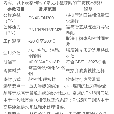
内容。以下表格列出了常见小型蝶阀的主要技术规格：
参数项目
常规范围
说明
公称通径
根据管道口径和流量需
DN40-DN300
（DN）
求选择
公称压力
需与管道系统压力等级
PN10/PN16/PN25
（PN）
匹配
取决于阀体和密封圈材
工作温度
-20℃至200℃
质
水、空气、油品、
强腐蚀介质需选用特殊
适用介质
弱酸碱
材质
泄漏率
≤0.01%×DN×ΔP
符合GB/T 13927标准
球墨铸铁/铸钢/不锈
阀体材质
根据介质腐蚀性选择
钢
密封形式
软密封/硬密封
软密封可达零泄漏
选型要点一：压力等级的确定。小型蝶阀的压力等级必
须等于或高于管道系统的设计压力。常规的PN16阀门适
用于一般城市给水和低压蒸汽系统；PN25阀门则适用于
高层建筑供水系统和水处理设备。