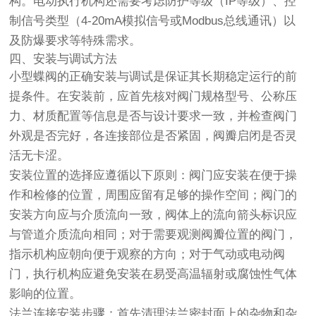
构。电动执行机构还需要考虑防护等级（IP等级）、控
制信号类型（4-20mA模拟信号或Modbus总线通讯）以
及防爆要求等特殊需求。
四、安装与调试方法
小型蝶阀的正确安装与调试是保证其长期稳定运行的前
提条件。在安装前，应首先核对阀门规格型号、公称压
力、材质配置等信息是否与设计要求一致，并检查阀门
外观是否完好，各连接部位是否紧固，阀瓣启闭是否灵
活无卡涩。
安装位置的选择应遵循以下原则：阀门应安装在便于操
作和检修的位置，周围应留有足够的操作空间；阀门的
安装方向应与介质流向一致，阀体上的流向箭头标识应
与管道介质流向相同；对于需要观测阀瓣位置的阀门，
指示机构应朝向便于观察的方向；对于气动或电动阀
门，执行机构应避免安装在易受高温辐射或腐蚀性气体
影响的位置。
法兰连接安装步骤：首先清理法兰密封面上的杂物和杂