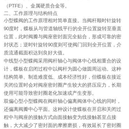
（PTFE）、金属硬质合金等。
二、工作原理与结构特点
小型蝶阀的工作原理相对简单直接。当阀杆顺时针旋转
90度时，蝶板从与管道轴线平行的全开位置旋转至垂直
位置，此时阀瓣与阀座密封面完全贴合，形成可靠的密
封状态；逆时针旋转90度则可使阀门回到全开位置，介
质流通截面积达到良好大值。
中线型小型蝶阀采用阀杆轴心与阀体中心线相重合的设
计，蝶板在启闭过程中以阀杆为圆心做圆周运动。这种
结构简单、制造难度低、成本经济性好，但蝶板在接近
关闭位置时会对阀座密封圈产生较大的挤压应力，长期
使用可能导致密封圈老化加速或产生变形。
双偏心型小型蝶阀在阀杆轴心偏离阀体中心线的同时，
还偏离阀瓣中心平面。这种设计使蝶板在开启和关闭过
程中与阀座的接触方式由面接触变为线接触甚至点接
触，大大减少了密封面的摩擦磨损，有效延长了密封圈