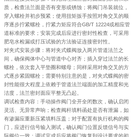
质，检查法兰面是否有变形或锈蚀；将阀门吊装就位，
穿入螺栓并初步预紧；使用扭矩扳手按照对角交叉的顺
序逐步拧紧螺栓，拧紧力矩应符合GB/T 12224或相应管
道标准的要求；安装完成后应进行密封性检查，可采用
肥皂水检漏或打压试验的方法验证连接密封性。
对夹式安装步骤：将对夹式蝶阀放入两片管道法兰之
间，确保阀体中心与管道中心对齐；插入穿过法兰的长
螺栓，依次套入平垫圈和螺母；同样采用对角交叉的方
式逐步紧固螺栓；需要特别注意的是，对夹式蝶阀的密
封性能很大程度上依赖于管道法兰端面的加工精度和光
洁度，法兰密封面应平整无凸起。
调试检查内容：手动操作阀门全开全闭数次，确认启闭
灵活、无异常声响；检查阀杆填料函处是否有泄漏，如
有渗漏应重新压紧填料压盖；对于配置有执行机构的阀
门，应进行信号输入测试，确认阀门位置反馈信号与实
际阀位一致；调试完成后应将阀门恢复到设计要求的初