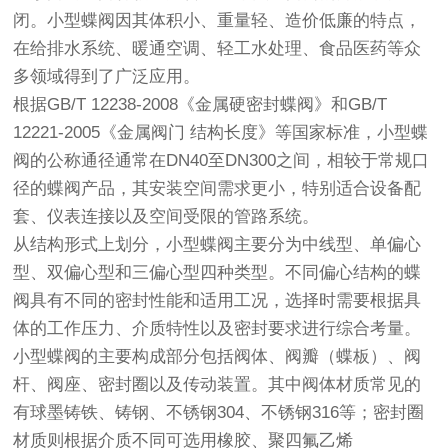
闭。小型蝶阀因其体积小、重量轻、造价低廉的特点，
在给排水系统、暖通空调、轻工水处理、食品医药等众
多领域得到了广泛应用。
根据GB/T 12238-2008《金属硬密封蝶阀》和GB/T
12221-2005《金属阀门 结构长度》等国家标准，小型蝶
阀的公称通径通常在DN40至DN300之间，相较于常规口
径的蝶阀产品，其安装空间需求更小，特别适合设备配
套、仪表连接以及空间受限的管路系统。
从结构形式上划分，小型蝶阀主要分为中线型、单偏心
型、双偏心型和三偏心型四种类型。不同偏心结构的蝶
阀具有不同的密封性能和适用工况，选择时需要根据具
体的工作压力、介质特性以及密封要求进行综合考量。
小型蝶阀的主要构成部分包括阀体、阀瓣（蝶板）、阀
杆、阀座、密封圈以及传动装置。其中阀体材质常见的
有球墨铸铁、铸钢、不锈钢304、不锈钢316等；密封圈
材质则根据介质不同可选用橡胶、聚四氟乙烯