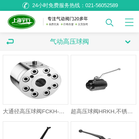
24小时免费服务热线：
021-56052589
气动高压球阀
大通径高压球阀FCKH-SAE(连接形式SAE法兰)
超高压球阀HRKH,不锈钢高压球阀,RKH高压球阀